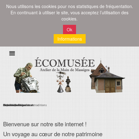
Nous utilisons les cookies pour nos statistiques de fréquentation.
En continuant à utiliser le site, vous acceptez l’utilisation des
cookies.
Ok
Informations
Musée exposition arts et traditions
Atelier animation future
Coqs clocher
Plancher en bois debout
Locataire des lieux
La fontaine
Détail de la fontaine
Atelier de la forge
Cheminée - Atelier nord
Bienvenue sur notre site internet !
Un voyage au cœur de notre patrimoine